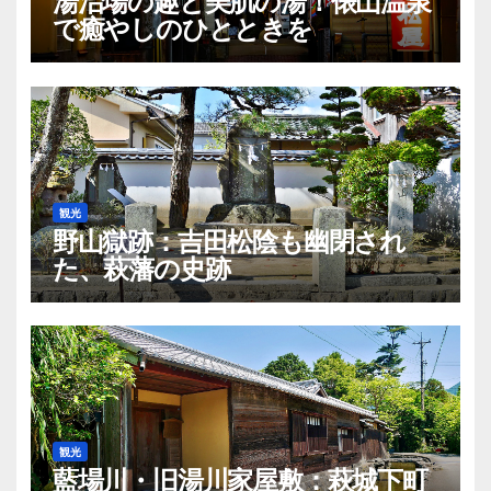
湯治場の趣と美肌の湯！俵山温泉
で癒やしのひとときを
観光
野山獄跡：吉田松陰も幽閉され
た、萩藩の史跡
観光
藍場川・旧湯川家屋敷：萩城下町