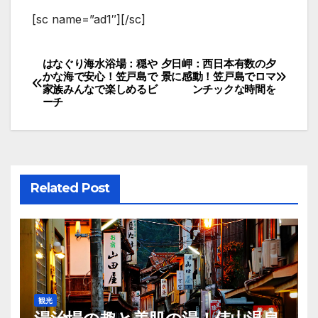
[sc name=”ad1″][/sc]
はなぐり海水浴場：穏や
夕日岬：西日本有数の夕
投
かな海で安心！笠戸島で
景に感動！笠戸島でロマ
家族みんなで楽しめるビ
ンチックな時間を
稿
ーチ
ナ
ビ
ゲ
Related Post
ー
シ
ョ
ン
観光