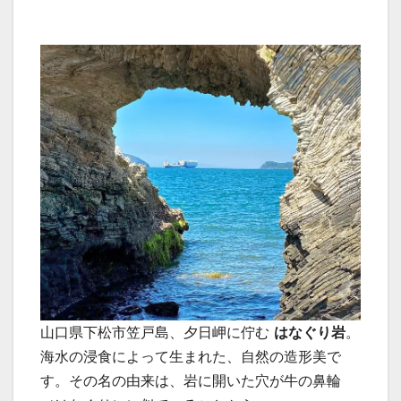
山口県下松市笠戸島、夕日岬に佇む
はなぐり岩
。
海水の浸食によって生まれた、自然の造形美で
す。その名の由来は、岩に開いた穴が牛の鼻輪