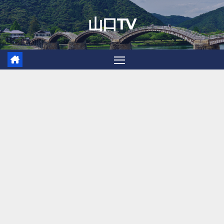
Skip
山口TV
to
content