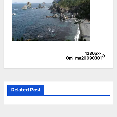
1280px-
投
Omijima20090301
稿
ナ
ビ
Related Post
ゲ
ー