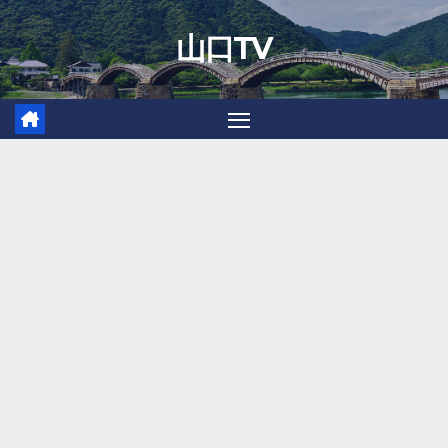
Skip
山口TV
to
content