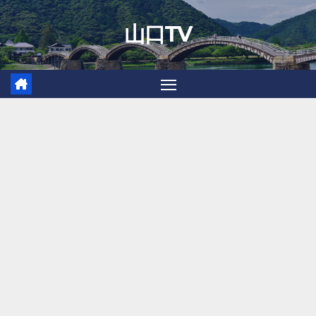
Skip
山口TV
to
content