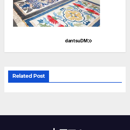
dantsuDM
投
稿
ナ
Related Post
ビ
ゲ
ー
シ
ョ