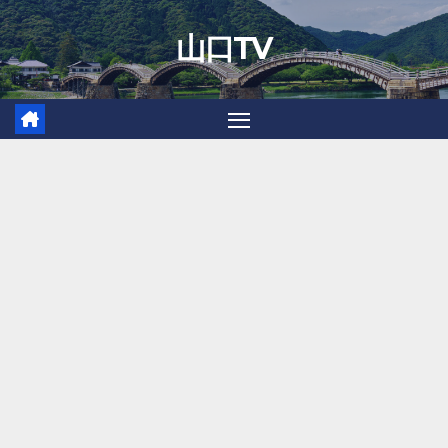
Skip
山口TV
to
content