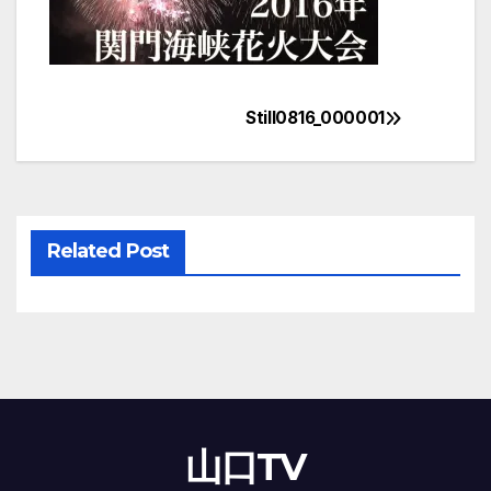
Still0816_000001
投
稿
ナ
Related Post
ビ
ゲ
ー
シ
ョ
山口TV
ン