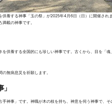
供養する神事「玉の祭」が2025年4月6日（日）に開催され
ろ満載の神事です。
ネを供養する全国的にも珍しい神事です。古くから、目を「魂
間の無病息災を祈願します。
事」
占手神事」です。神職が木の枝を持ち、神意を伺う神事で、そ