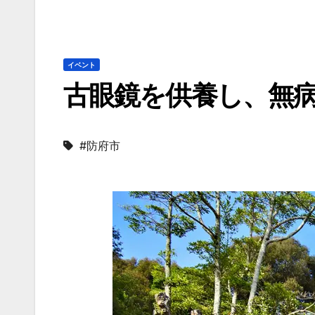
イベント
古眼鏡を供養し、無
#防府市