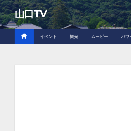
Skip
山口TV
to
content
イベント
観光
ムービー
パワ