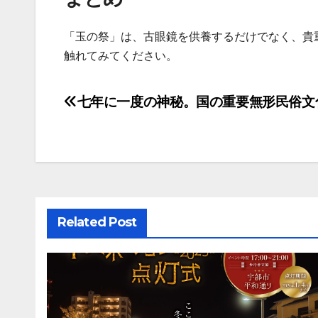
「玉の祭」は、古眼鏡を供養するだけでなく、貴
触れてみてください。
七年に一度の神秘。国の重要無形民俗文
投
稿
ナ
ビ
ゲ
Related Post
ー
シ
ョ